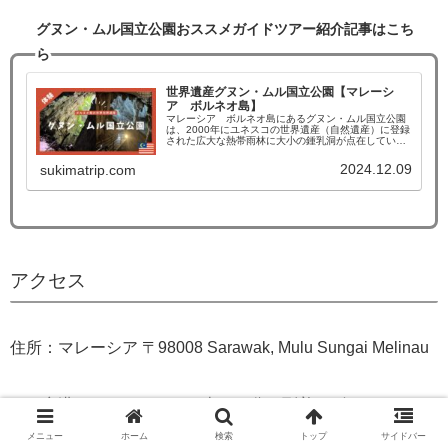
グヌン・ムル国立公園おススメガイドツアー紹介記事はこち
ら
世界遺産グヌン・ムル国立公園【マレーシ
ア ボルネオ島】
マレーシア ボルネオ島にあるグヌン・ムル国立公園
は、2000年にユネスコの世界遺産（自然遺産）に登録
された広大な熱帯雨林に大小の鍾乳洞が点在していま
す。数万年の年月が作り上げた巨大な鍾乳洞と数百万
のコウモリが飛び立つ光景は必見です。
2024.12.09
sukimatrip.com
アクセス
住所：マレーシア 〒98008 Sarawak, Mulu Sungai Melinau
ムル空港からホテルまでは車で４分。到着ロビーにてマリ
オットスタッフがお出迎えしてくださいます。トラックの
メニュー
ホーム
検索
トップ
サイドバー