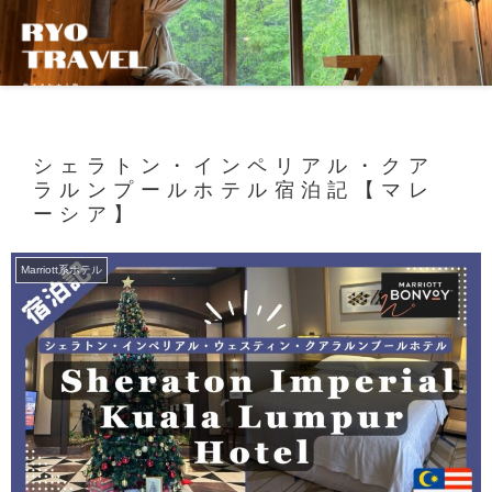
シェラトン・インペリアル・クア
ラルンプールホテル宿泊記【マレ
ーシア】
Marriott系ホテル