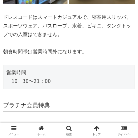
ドレスコードはスマートカジュアルで、寝室用スリッパ、
スポーツウェア、バスローブ、水着、ビキニ、タンクトッ
プでの入室はできません。
朝食時間帯は営業時間外になります。
営業時間
　10：30〜21：00
プラチナ会員特典
× ナイトリーアップグレードアワード
申請しましたが、
アップグレードならずでした。
メニュー
ホーム
検索
トップ
サイドバー