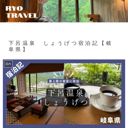
下呂温泉 しょうげつ宿泊記【岐
阜県】
国内