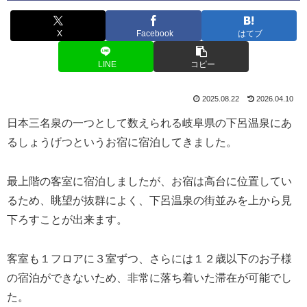
X
Facebook
はてブ
LINE
コピー
2025.08.22
2026.04.10
日本三名泉の一つとして数えられる岐阜県の下呂温泉にあ
るしょうげつというお宿に宿泊してきました。
最上階の客室に宿泊しましたが、お宿は高台に位置してい
るため、眺望が抜群によく、下呂温泉の街並みを上から見
下ろすことが出来ます。
客室も１フロアに３室ずつ、さらには１２歳以下のお子様
の宿泊ができないため、非常に落ち着いた滞在が可能でし
た。