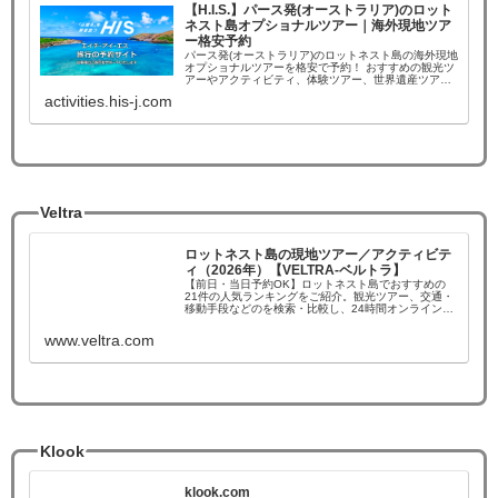
【H.I.S.】パース発(オーストラリア)のロット
ネスト島オプショナルツアー｜海外現地ツア
ー格安予約
パース発(オーストラリア)のロットネスト島の海外現地
オプショナルツアーを格安で予約！ おすすめの観光ツ
アーやアクティビティ、体験ツアー、世界遺産ツアー
を簡単に検索・予約！現地支店が24時間サポートで安
activities.his-j.com
心。 限定割引やキャンペーンなど現地ツア...
Veltra
ロットネスト島の現地ツアー／アクティビテ
ィ（2026年）【VELTRA-ベルトラ】
【前日・当日予約OK】ロットネスト島でおすすめの
21件の人気ランキングをご紹介。観光ツアー、交通・
移動手段などのを検索・比較し、24時間オンライン予
約可能。
www.veltra.com
Klook
klook.com