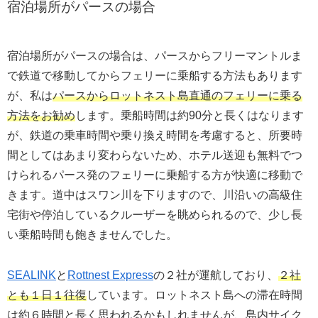
宿泊場所がパースの場合
宿泊場所がパースの場合は、パースからフリーマントルま
で鉄道で移動してからフェリーに乗船する方法もあります
が、私は
パースからロットネスト島直通のフェリーに乗る
方法をお勧め
します。乗船時間は約90分と長くはなります
が、鉄道の乗車時間や乗り換え時間を考慮すると、所要時
間としてはあまり変わらないため、ホテル送迎も無料でつ
けられるパース発のフェリーに乗船する方が快適に移動で
きます。道中はスワン川を下りますので、川沿いの高級住
宅街や停泊しているクルーザーを眺められるので、少し長
い乗船時間も飽きませんでした。
SEALINK
と
Rottnest Express
の２社が運航しており、
２社
とも１日１往復
しています。ロットネスト島への滞在時間
は約６時間と長く思われるかもしれませんが、島内サイク