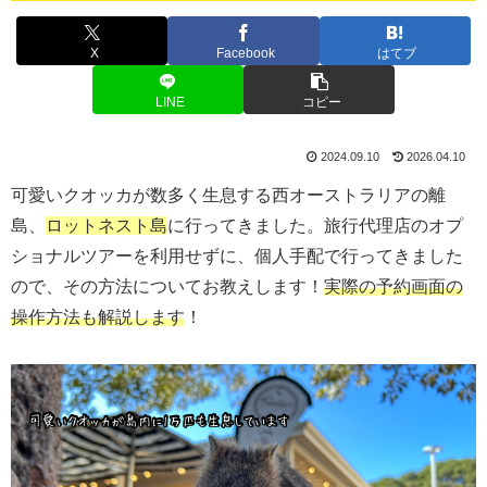
X
Facebook
はてブ
LINE
コピー
2024.09.10
2026.04.10
可愛いクオッカが数多く生息する西オーストラリアの離
島、
ロットネスト島
に行ってきました。旅行代理店のオプ
ショナルツアーを利用せずに、個人手配で行ってきました
ので、その方法についてお教えします！
実際の予約画面の
操作方法も
解説
します
！